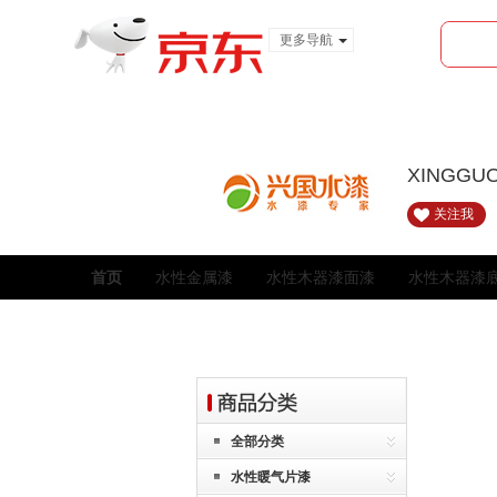
更多导航
服装城
食品
金融
XINGG
关注我
首页
水性金属漆
水性木器漆面漆
水性木器漆
全部分类
水性暖气片漆