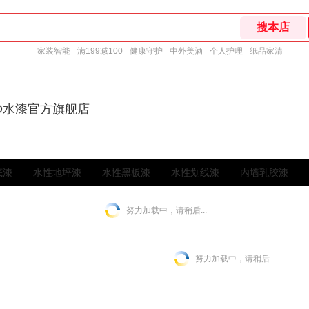
家装智能
满199减100
健康守护
中外美酒
个人护理
纸品家清
UO水漆官方旗舰店
底漆
水性地坪漆
水性黑板漆
水性划线漆
内墙乳胶漆
努力加载中，请稍后...
努力加载中，请稍后...