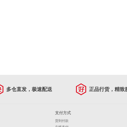
多仓直发，极速配送
正品行货，精致
支付方式
货到付款