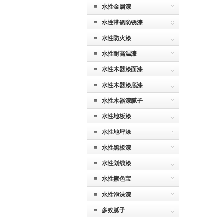
水性金属漆
水性带锈防锈漆
水性防火漆
水性耐高温漆
水性木器漆面漆
水性木器漆底漆
水性木器漆腻子
水性地板漆
水性地坪漆
水性黑板漆
水性划线漆
水性擦色宝
水性泡沫漆
多效腻子