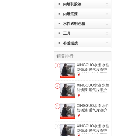
内墙乳胶漆
内墙底漆
水性透明色精
工具
补差链接
销售排行
XINGGUO水漆 水性
1
防锈漆 暖气片漆护
栏油漆涂料 金属面
￥
漆 水性漆 银粉色
1kg
XINGGUO水漆 水性
2
防锈漆 暖气片漆护
栏油漆涂料 金属面
￥
漆 水性漆 银粉色
0.5kg
XINGGUO水漆 水性
3
防锈漆 暖气片漆护
栏油漆涂料 金属面
￥
漆 水性漆 白色
1.2kg
XINGGUO水漆 水性
4
防锈漆 暖气片漆护
栏油漆涂料 金属面